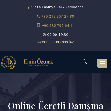
Ginza Lavinya Park Residence
+90 212 807 27 80
+90 532 797 64 14
09:00-19:30
⚖️Online Danışmanlık⚖️
Navig
değişti
Online Ücretli Danışma